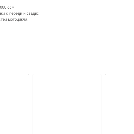
000 ссм:
ки с переди и сзади;:
стей мотоцикла