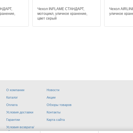
АНДАРТ,
Чехол INFLAME СТАНДАРТ,
Чехол AIRLINE
хранение,
мотоцикл, уличное хранение,
уличное хран
цвет серый
О компании
Новости
Каталог
Акции
ИМИЯ
МОТОАКСЕССУАРЫ
Оплата
Обзоры товаров
Условия доставки
Контакты
Гарантии
Карта сайта
Условия возврата/
обмена