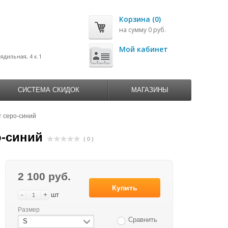
Корзина (0)
на сумму 0 руб.
0
Мой кабинет
рядильная, 4 к.1
СИСТЕМА СКИДОК
МАГАЗИНЫ
т серо-синий
о-синий
( 0 )
2 100 руб.
Купить
-
+
шт
Размер
Сравнить
S