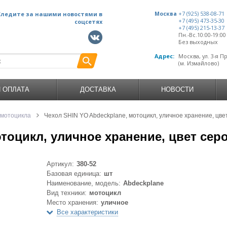
Следите за нашими новостями в
Москва
+7 (925) 538-08-71
+7 (495) 473-35-30
соцсетях
+7 (495) 215-13-37
Пн.-Вс.10:00-19:0
Без выходных
Адрес:
Москва, ул. 3-я П
(м. Измайлово)
И ОПЛАТА
ДОСТАВКА
НОВОСТИ
 мотоцикла
Чехол SHIN YO Abdeckplane, мотоцикл, уличное хранение, цве
отоцикл, уличное хранение, цвет сер
Артикул:
380-52
Базовая единица:
шт
Наименование, модель:
Abdeckplane
Вид техники:
мотоцикл
Место хранения:
уличное
Все характеристики