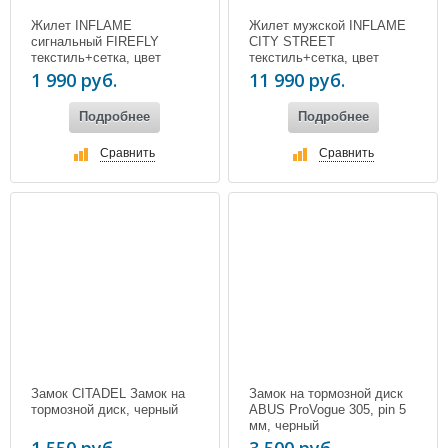
Жилет INFLAME
Жилет мужской INFLAME
сигнальный FIREFLY
CITY STREET
текстиль+сетка, цвет
текстиль+сетка, цвет
зеленый неон
черный
1 990 руб.
11 990 руб.
Подробнее
Подробнее
Сравнить
Сравнить
Замок CITADEL Замок на
Замок на тормозной диск
тормозной диск, черный
ABUS ProVogue 305, pin 5
мм, черный
1 550 руб.
3 500 руб.