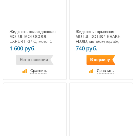
Жидкость охлаждающая
Жидкость тормозная
MOTUL MOTOCOOL
MOTUL DOT3&4 BRAKE
EXPERT -37 С, мото, 1
FLUID, мото/скутер/atv,
литр
DOT 4, 500 мл
1 600 руб.
740 руб.
Нет в наличии
В корзину
Сравнить
Сравнить