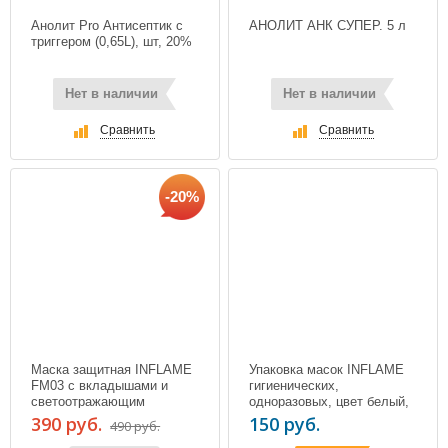
Анолит Pro Антисептик с
АНОЛИТ АНК СУПЕР. 5 л
триггером (0,65L), шт, 20%
Нет в наличии
Нет в наличии
Сравнить
Сравнить
-20%
Маска защитная INFLAME
Упаковка масок INFLAME
FM03 с вкладышами и
гигиенических,
светоотражающим
одноразовых, цвет белый,
элементом, цвет черный
10 шт.
390 руб.
150 руб.
490 руб.