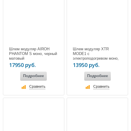
Шлем модуляр AIROH
Шлем модуляр XTR
PHANTOM S моно, черный
MODE1 c
матовый
электроподогревом моно,
черный
17950 руб.
13950 руб.
Подробнее
Подробнее
Сравнить
Сравнить