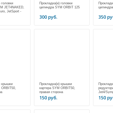
 головки
Прокладка(и) головки
Прокладк
YM JET4NAKED,
цилиндра SYM ORBIT 125
цилиндр
uro, JetSport -
300 руб.
350 ру
) крышки
Прокладка(и) крышки
Прокладк
 ORBIT50,
картера SYM ORBIT50,
редукто
на
правая сторона
Jet4/Symp
125
150 руб.
150 ру