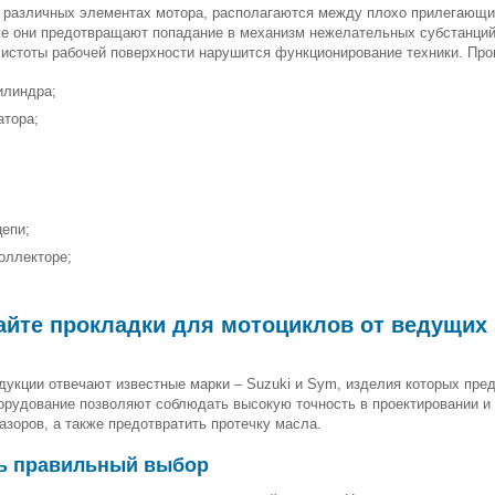
 различных элементах мотора, располагаются между плохо прилегающи
е они предотвращают попадание в механизм нежелательных субстанций –
чистоты рабочей поверхности нарушится функционирование техники. Пр
илиндра;
атора;
цепи;
оллекторе;
йте прокладки для мотоциклов от ведущих 
дукции отвечают известные марки – Suzuki и Sym, изделия которых пре
орудование позволяют соблюдать высокую точность в проектировании и
азоров, а также предотвратить протечку масла.
ть правильный выбор