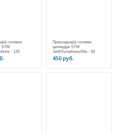
а(и) головки
Прокладка(и) головки
а SYM
цилиндра SYM
phony - 125
Jet4/Symphony/Allo - 50
б.
450 руб.