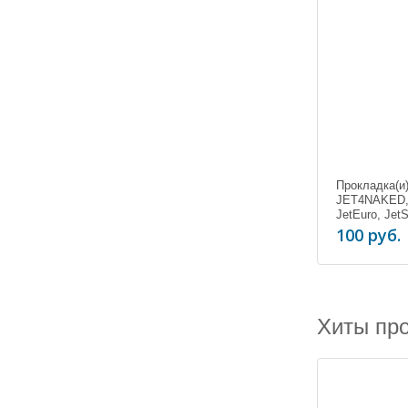
Прокладка(и
JET4NAKED, 
JetEuro, JetS
100 руб.
Хиты пр