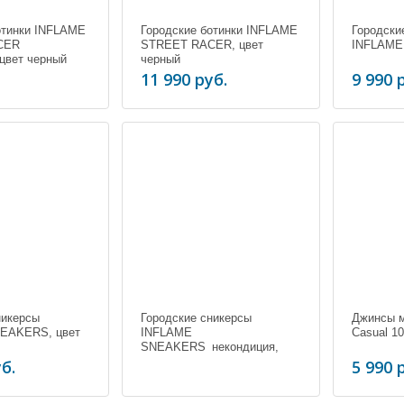
отинки INFLAME
Городские ботинки INFLAME
Городски
CER
STREET RACER, цвет
INFLAME 
 цвет черный
черный
11 990 руб.
9 990 
никерсы
Городские сникерсы
Джинсы 
EAKERS, цвет
INFLAME
Casual 10
SNEAKERS_некондиция,
цвет серый
б.
5 990 