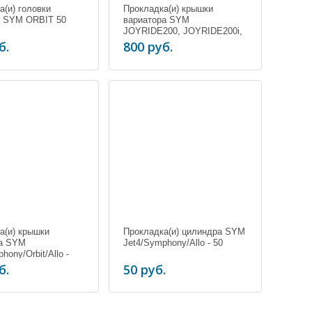
а(и) головки
Прокладка(и) крышки
а SYM ORBIT 50
вариатора SYM
JOYRIDE200, JOYRIDE200i,
JOYRIDE200
б.
800 руб.
а(и) крышки
Прокладка(и) цилиндра SYM
ра SYM
Jet4/Symphony/Allo - 50
hony/Orbit/Allo -
б.
50 руб.