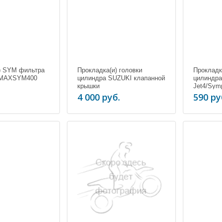
) SYM фильтра
Прокладка(и) головки
Прокладк
 MAXSYM400
цилиндра SUZUKI клапанной
цилиндр
крышки
Jet4/Sym
4 000 руб.
590 ру