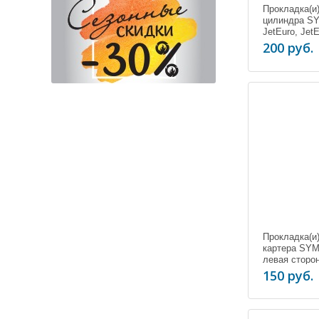
Прокладка(и)
цилиндра S
JetEuro, JetE
50
200 руб.
Прокладка(и
картера SYM
левая сторо
150 руб.