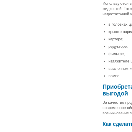
Используются в
жидкостей. Такж
недостаточной 
в головках ц
крышке вари
картере;
редукторе;
фильтре;
натяжителе 
выхлопном к
помпе.
Приобрета
выгодой
За качество про
современное об
возникновение з
Как сдела