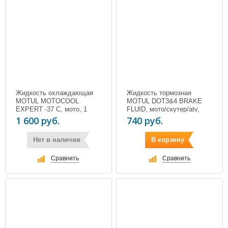
Жидкость охлаждающая
Жидкость тормозная
MOTUL MOTOCOOL
MOTUL DOT3&4 BRAKE
EXPERT -37 С, мото, 1
FLUID, мото/скутер/atv,
литр
DOT 4, 500 мл
1 600 руб.
740 руб.
Нет в наличии
В корзину
Сравнить
Сравнить