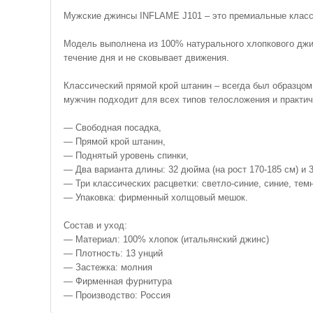
Мужские джинсы INFLAME J101 – это премиальные класс
Модель выполнена из 100% натурального хлопкового джин
течение дня и не сковывает движения.
Классический прямой крой штанин – всегда был образцом
мужчин подходит для всех типов телосложения и практи
— Свободная посадка,
— Прямой крой штанин,
— Поднятый уровень спинки,
— Два варианта длины: 32 дюйма (на рост 170-185 см) и 3
— Три классических расцветки: светло-синие, синие, тем
— Упаковка: фирменный холщовый мешок.
Состав и уход:
— Материал: 100% хлопок (итальянский джинс)
— Плотность: 13 унций
— Застежка: молния
— Фирменная фурнитура
— Производство: Россия