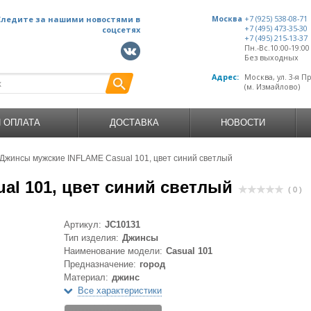
Следите за нашими новостями в
Москва
+7 (925) 538-08-71
+7 (495) 473-35-30
соцсетях
+7 (495) 215-13-37
Пн.-Вс.10:00-19:0
Без выходных
Адрес:
Москва, ул. 3-я П
(м. Измайлово)
И ОПЛАТА
ДОСТАВКА
НОВОСТИ
Джинсы мужские INFLAME Casual 101, цвет синий светлый
l 101, цвет синий светлый
( 0 )
Артикул:
JC10131
Тип изделия:
Джинсы
Наименование модели:
Casual 101
Предназначение:
город
Материал:
джинс
Все характеристики