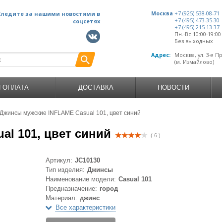
Следите за нашими новостями в
Москва
+7 (925) 538-08-71
+7 (495) 473-35-30
соцсетях
+7 (495) 215-13-37
Пн.-Вс.10:00-19:0
Без выходных
Адрес:
Москва, ул. 3-я П
(м. Измайлово)
И ОПЛАТА
ДОСТАВКА
НОВОСТИ
Джинсы мужские INFLAME Casual 101, цвет синий
l 101, цвет синий
( 6 )
Артикул:
JC10130
Тип изделия:
Джинсы
Наименование модели:
Casual 101
Предназначение:
город
Материал:
джинс
Все характеристики