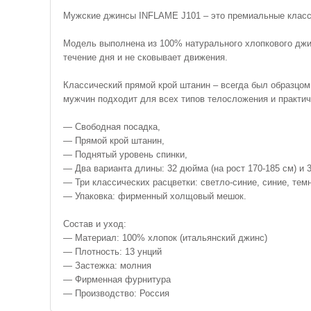
Мужские джинсы INFLAME J101 – это премиальные класс
Модель выполнена из 100% натурального хлопкового джин
течение дня и не сковывает движения.
Классический прямой крой штанин – всегда был образцом
мужчин подходит для всех типов телосложения и практи
— Свободная посадка,
— Прямой крой штанин,
— Поднятый уровень спинки,
— Два варианта длины: 32 дюйма (на рост 170-185 см) и 3
— Три классических расцветки: светло-синие, синие, тем
— Упаковка: фирменный холщовый мешок.
Состав и уход:
— Материал: 100% хлопок (итальянский джинс)
— Плотность: 13 унций
— Застежка: молния
— Фирменная фурнитура
— Производство: Россия