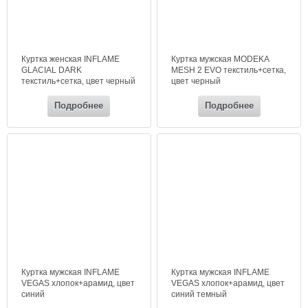
Куртка женская INFLAME
Куртка мужская MODEKA
GLACIAL DARK
MESH 2 EVO текстиль+сетка,
текстиль+сетка, цвет черный
цвет черный
Подробнее
Подробнее
Куртка мужская INFLAME
Куртка мужская INFLAME
VEGAS хлопок+арамид, цвет
VEGAS хлопок+арамид, цвет
синий
синий темный