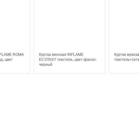
INFLAME ROMA
Куртка женская INFLAME
Куртка мужс
д, цвет
ECSTASY текстиль, цвет красно-
текстиль+сет
черный