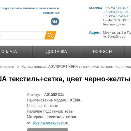
Следите за нашими новостями в
Москва
+7 (925) 538-08-71
+7 (495) 473-35-30
соцсетях
+7 (495) 215-13-37
Пн.-Вс.10:00-19:0
Без выходных
Адрес:
Москва, ул. 3-я П
(м. Измайлово)
И ОПЛАТА
ДОСТАВКА
НОВОСТИ
токуртки
Куртка женская AGVSPORT XENA текстиль+сетка, цвет черно-ж
A текстиль+сетка, цвет черно-желт
Артикул:
A01502-035
Наименование модели:
XENA
Сезонность:
лето
Наличие подстежки:
есть
Материал:
текстиль+сетка
Все характеристики