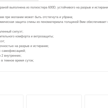
раной выполнена из полиэстера 600D, устойчивого на разрыв и истирани
и при желании может быть отстегнута и убрана;
омическая защита спины из пеноматериала толщиной 8мм обеспечивает 
аленный силуэт;
нительного комфорта и ветрозащиты;
уэт;
чностью на разрыв и истирание;
с самофиксацией;
 2 внутренних;
в темное время суток;