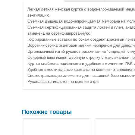
Лёгкая летняя женская куртка с водонепроницаемой мемб
вентиляцию;
Съёмная дышащая водонепроницаемая мембрана на молни
Съемная сертифицированная защита локтей и плеч, анат
заменена на сертифицированную;
Гофрированные вставки по бокам создают красивый прит
Воротник-стойка окантован мягким неопреном для допол
Эргономичный изгиб рукавов рассчитан на "сидящий" сил
Основные швы имеют двойную строчку с максимальой про
Куртка снабжена надёжными и удобными молниями YKK 
Удобные вместительные карманы на молнии - 2 внешних и
Светоотражающие элементы для пассивной безопасности 
Рукава застегиваются на молнии и фи
Похожие товары