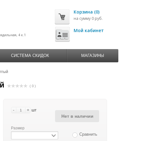
Корзина (0)
на сумму 0 руб.
0
Мой кабинет
рядильная, 4 к.1
СИСТЕМА СКИДОК
МАГАЗИНЫ
елтый
ый
( 0 )
-
+
шт
Нет в наличии
Размер
Сравнить