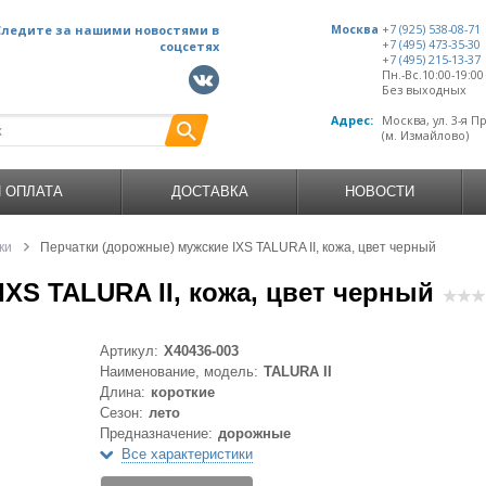
Следите за нашими новостями в
Москва
+7 (925) 538-08-71
+7 (495) 473-35-30
соцсетях
+7 (495) 215-13-37
Пн.-Вс.10:00-19:0
Без выходных
Адрес:
Москва, ул. 3-я П
(м. Измайлово)
И ОПЛАТА
ДОСТАВКА
НОВОСТИ
ки
Перчатки (дорожные) мужские IXS TALURA II, кожа, цвет черный
XS TALURA II, кожа, цвет черный
Артикул:
X40436-003
Наименование, модель:
TALURA II
Длина:
короткие
Сезон:
лето
Предназначение:
дорожные
Все характеристики