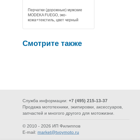
Перчатки (дорожные) мужские
MODEKA FUEGO, эко-
кожа+текстиль, цвет черный
Смотрите также
Служба информации:
+7 (495) 215-13-37
ТЕХНИКА
STOP COVID-
Продажа мототехники, экипировки, аксессуаров,
и др
запчастей и многого другого для мотожизни.
© 2010 - 2026 ИП Филиппов
E-mail:
market@tvoymoto.ru