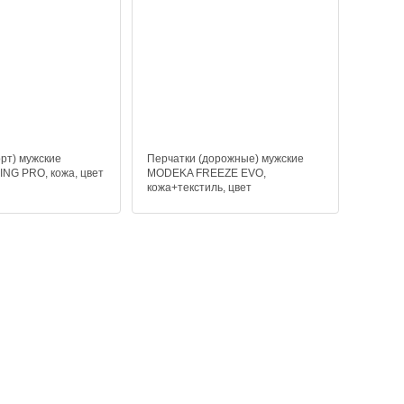
орт) мужские
Перчатки (дорожные) мужские
NG PRO, кожа, цвет
MODEKA FREEZE EVO,
кожа+текстиль, цвет
черный+неон