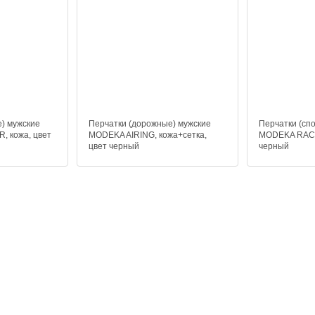
) мужские
Перчатки (дорожные) мужские
Перчатки (сп
 кожа, цвет
MODEKA AIRING, кожа+сетка,
MODEKA RACI
цвет черный
черный