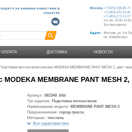
Следите за нашими новостями в
Москва
+7 (925) 538-08-71
+7 (495) 473-35-30
соцсетях
+7 (495) 215-13-37
Пн.-Вс.10:00-19:0
Без выходных
Адрес:
Москва, ул. 3-я П
(м. Измайлово)
И ОПЛАТА
ДОСТАВКА
НОВОСТИ
Подстежка мотоштанов унисекс MODEKA MEMBRANE PANT MESH 2, цвет чер
кс MODEKA MEMBRANE PANT MESH 2, 
Артикул:
081540_blbl
Тип изделия:
Подстежка мотоштанов
Наименование модели:
MEMBRANE PANT MESH 2
Предназначение:
город-трасса
Материал:
текстиль
Все характеристики