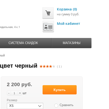
Корзина (0)
на сумму 0 руб.
0
Мой кабинет
рядильная, 4 к.1
СИСТЕМА СКИДОК
МАГАЗИНЫ
ный
цвет черный
( 1 )
2 200 руб.
Купить
-
+
шт
Размер
Сравнить
XS