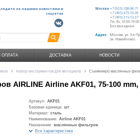
Следите за нашими новостями в
Москва
+7 (925) 538-08-71
+7 (495) 473-35-30
соцсетях
+7 (495) 215-13-37
Пн.-Вс.10:00-19:0
Без выходных
Адрес:
Москва, ул. 3-я П
(м. Измайлово)
И ОПЛАТА
ДОСТАВКА
НОВОСТИ
икла
Набор инструментов для мотоцикла
Съемник(и) маслянных фильт
 AIRLINE Airline AKF01, 75-100 mm,
Артикул:
AKF01
Базовая единица:
шт
Материал:
сталь
Наименование:
Airline AKF01
Назначение:
маслянных фильтров
Все характеристики