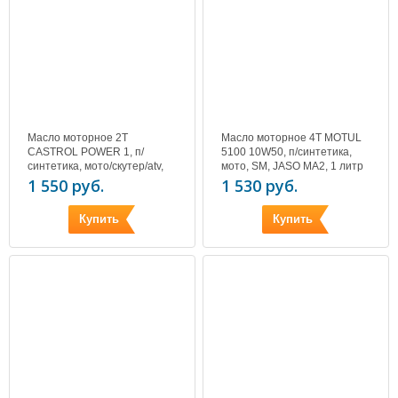
Масло моторное 2T
Масло моторное 4T MOTUL
CASTROL POWER 1, п/
5100 10W50, п/синтетика,
синтетика, мото/скутер/atv,
мото, SM, JASO MA2, 1 литр
TC, JASO FD, 1 литр
1 550 руб.
1 530 руб.
Купить
Купить