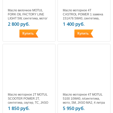
Масло вилочное MOTUL
Масло моторное 4T
FORK OIL FACTORY LINE
CASTROL POWER 1 замена
LIGHT 5W, синтетика, мото/
151А76 5W40, синтетика,
скутер/atv, 1 литр
скутер, SJ, JASO MB, 1 литр
2 800 руб.
1 400 руб.
Купить
Купить
Масло моторное 2T MOTUL
Масло моторное 4T MOTUL
SCOOTER POWER 2T,
5100 10W40, п/синтетика,
синтетика, скутер, TC, JASO
мото, SM, JASO MA2, 4 литра
FC, 1 литр
1 850 руб.
5 950 руб.