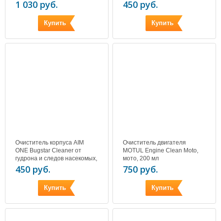
мл
1 030 руб.
450 руб.
Купить
Купить
Очиститель корпуса AIM
Очиститель двигателя
ONE Bugstar Cleaner от
MOTUL Engine Clean Moto,
гудрона и следов насекомых,
мото, 200 мл
мото, 450 мл
450 руб.
750 руб.
Купить
Купить