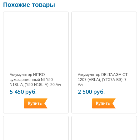
Похожие товары
Аккумулятор NITRO
Аккумулятор DELTA AGM CT
сухозаряженный NI-Y50-
1207 (VRLA), (YTX7A-BS), 7
N18L-A, (Y50-N18L-A), 20 А/ч
А/ч
5 450 руб.
2 500 руб.
Купить
Купить