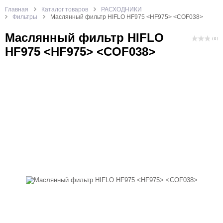
Главная
Каталог товаров
РАСХОДНИКИ
Фильтры
Маслянный фильтр HIFLO HF975 <HF975> <COF038>
Маслянный фильтр HIFLO
( 0 )
HF975 <HF975> <COF038>