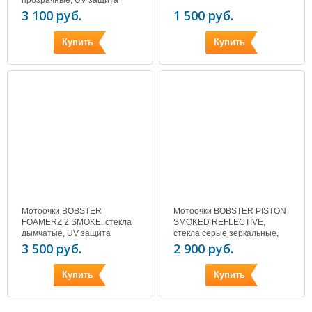
прозрачные, UV защита
3 100 руб.
1 500 руб.
Купить
Купить
Мотоочки BOBSTER
Мотоочки BOBSTER PISTON
FOAMERZ 2 SMOKE, стекла
SMOKED REFLECTIVE,
дымчатые, UV защита
стекла серые зеркальные,
UV защита
3 500 руб.
2 900 руб.
Купить
Купить