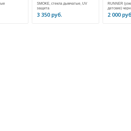
тые
SMOKE, стекла дымчатые, UV
RUNNER (узко
защита
детские) черн
дымчатые, U
3 350 руб.
2 000 руб