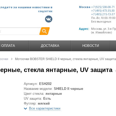
Следите за нашими новостями в
Москва
+7 (925) 538-08-71
+7 (495) 473-35-30
соцсетях
+7 (495) 215-13-37
Пн.-Вс.10:00-19:0
Без выходных
Адрес:
Москва, ул. 3-я П
(м. Измайлово)
И ОПЛАТА
ДОСТАВКА
НОВОСТИ
оочки
Мотоочки BOBSTER SHIELD II черные, стекла янтарные, UV защита
ерные, стекла янтарные, UV защита
Артикул:
ESH202
Название модели:
SHIELD II черные
Цвет стекла:
янтарные
UV защита:
Есть
Футляр:
мягкий
Все характеристики