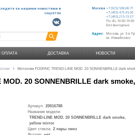
Следите за нашими новостями в
Москва
+7 (925) 538-08-71
+7 (495) 473-35-30
соцсетях
+7 (495) 215-13-37
Пн.-Вс.10:00-19:0
Без выходных
Адрес:
Москва, ул. 3-я П
(м. Измайлово)
И ОПЛАТА
ДОСТАВКА
НОВОСТИ
оочки
Мотоочки FOSPAIC TREND-LINE MOD. 20 SONNENBRILLE dark smoke, y
MOD. 20 SONNENBRILLE dark smoke, ye
Артикул:
20016788
Название модели:
TREND-LINE MOD. 20 SONNENBRILLE dark smoke,
yellow mirror
Цвет стекла:
2 пары линз
Футляр:
нет