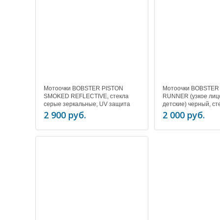
Мотоочки BOBSTER PISTON
Мотоочки BOBSTE
SMOKED REFLECTIVE, стекла
RUNNER (узкое лиц
серые зеркальные, UV защита
детские) черный, ст
дымчатые, UV защи
2 900 руб.
2 000 руб.