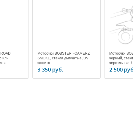
R ROAD
Мотоочки BOBSTER FOAMERZ
Мотоочки B
о или
SMOKE, стекла дымчатые, UV
черный, стек
екла
защита
зеркальные, 
та
3 350 руб.
2 500 руб