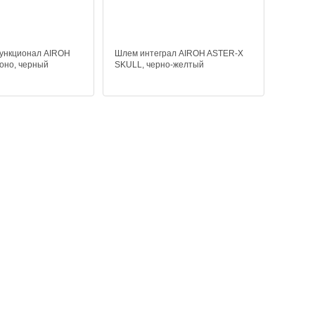
ункционал AIROH
Шлем интеграл AIROH ASTER-X
оно, черный
SKULL, черно-желтый