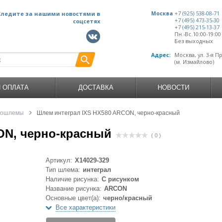
Следите за нашими новостями в
Москва
+7 (925) 538-08-71
+7 (495) 473-35-30
соцсетях
+7 (495) 215-13-37
Пн.-Вс.10:00-19:0
Без выходных
Адрес:
Москва, ул. 3-я П
(м. Измайлово)
И ОПЛАТА
ДОСТАВКА
НОВОСТИ
тошлемы
Шлем интеграл IXS HX580 ARCON, черно-красный
ON, черно-красный
( 0 )
Артикул:
X14029-329
Тип шлема:
интеграл
Наличие рисунка:
С рисунком
Название рисунка:
ARCON
Основные цвет(а):
черно/красный
Все характеристики