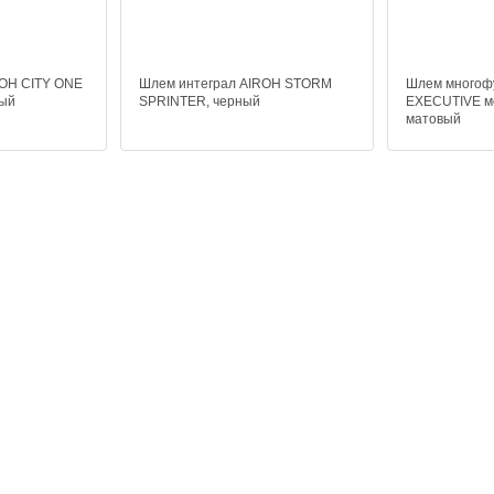
ROH CITY ONE
Шлем интеграл AIROH STORM
Шлем многоф
вый
SPRINTER, черный
EXECUTIVE м
матовый