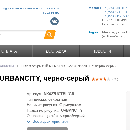
Следите за нашими новостями в
Москва
+7 (925) 538-08-71
+7 (495) 473-35-30
соцсетях
+7 (495) 215-13-37
Пн.-Вс.10:00-19:0
Без выходных
Адрес:
Москва, ул. 3-я П
(м. Измайлово)
И ОПЛАТА
ДОСТАВКА
НОВОСТИ
тошлемы
Шлем открытый NENKI NK-627 URBANCITY, черно-серый
 URBANCITY, черно-серый
( 2 )
Артикул:
NK627UCTBL/GR
Тип шлема:
открытый
Наличие рисунка:
С рисунком
Название рисунка:
URBANCITY
Основные цвет(а):
черно/серый
Все характеристики