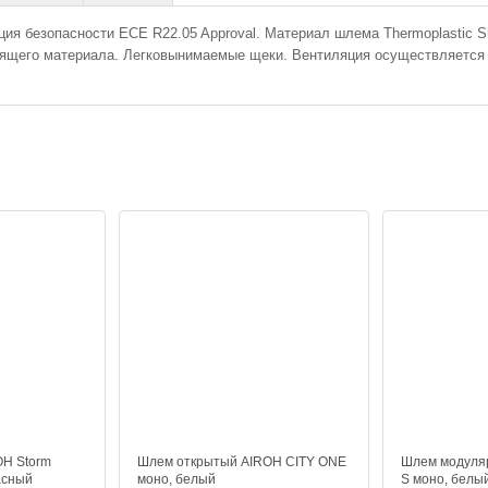
ия безопасности ECE R22.05 Approval. Материал шлема Thermoplastic S
одящего материала. Легковынимаемые щеки. Вентиляция осуществляется 
OH Storm
Шлем открытый AIROH CITY ONE
Шлем модул
асный
моно, белый
S моно, белы