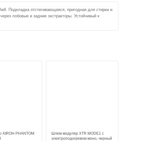
hell. Подкладка отстегивающаяся, пригодная для стирки и
через лобовые и задние экстракторы. Устойчивый к
яр AIROH PHANTOM
Шлем модуляр XTR MODE1 c
й
электроподогревом моно, черный