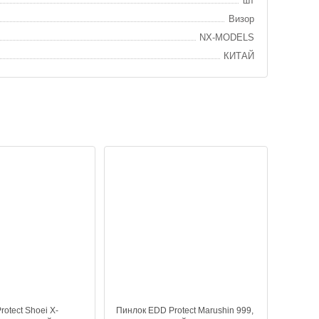
шт
Визор
NX-MODELS
КИТАЙ
otect Shoei X-
Пинлок EDD Protect Marushin 999,