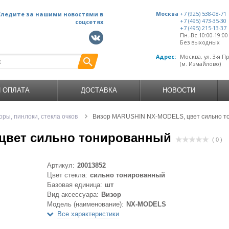
Следите за нашими новостями в
Москва
+7 (925) 538-08-71
+7 (495) 473-35-30
соцсетях
+7 (495) 215-13-37
Пн.-Вс.10:00-19:0
Без выходных
Адрес:
Москва, ул. 3-я П
(м. Измайлово)
И ОПЛАТА
ДОСТАВКА
НОВОСТИ
оры, пинлоки, стекла очков
Визор MARUSHIN NX-MODELS, цвет сильно т
цвет сильно тонированный
( 0 )
Артикул:
20013852
Цвет стекла:
сильно тонированный
Базовая единица:
шт
Вид аксессуара:
Визор
Модель (наименование):
NX-MODELS
Все характеристики