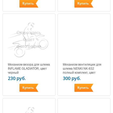
Купить
Купить
Механизм визора для шлема
Механизм вентиляции для
INFLAME GLADIATOR, цвет
шлема NENKI NK-832
черный
полный комплект, цвет
черный
230 руб.
300 руб.
Купить
Купить