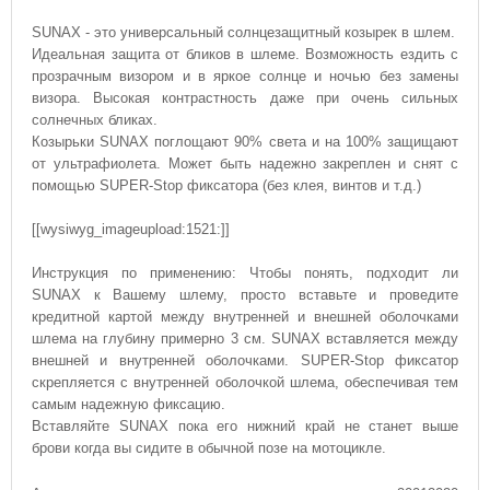
SUNAX - это универсальный солнцезащитный козырек в шлем.
Идеальная защита от бликов в шлеме. Возможность ездить с
прозрачным визором и в яркое солнце и ночью без замены
визора. Высокая контрастность даже при очень сильных
солнечных бликах.
Козырьки SUNAX поглощают 90% света и на 100% защищают
от ультрафиолета. Может быть надежно закреплен и снят с
помощью SUPER-Stop фиксатора (без клея, винтов и т.д.)
[[wysiwyg_imageupload:1521:]]
Инструкция по применению: Чтобы понять, подходит ли
SUNAX к Вашему шлему, просто вставьте и проведите
кредитной картой между внутренней и внешней оболочками
шлема на глубину примерно 3 см. SUNAX вставляется между
внешней и внутренней оболочками. SUPER-Stop фиксатор
скрепляется с внутренней оболочкой шлема, обеспечивая тем
самым надежную фиксацию.
Вставляйте SUNAX пока его нижний край не станет выше
брови когда вы сидите в обычной позе на мотоцикле.