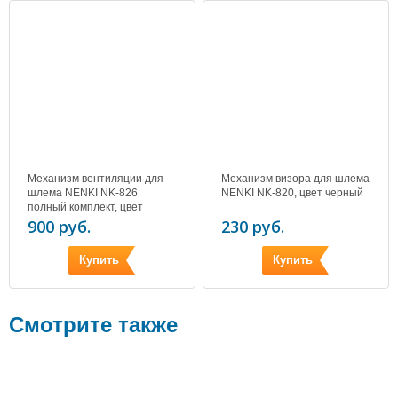
Механизм вентиляции для
Механизм визора для шлема
шлема NENKI NK-826
NENKI NK-820, цвет черный
полный комплект, цвет
серебро
900 руб.
230 руб.
Купить
Купить
Смотрите также