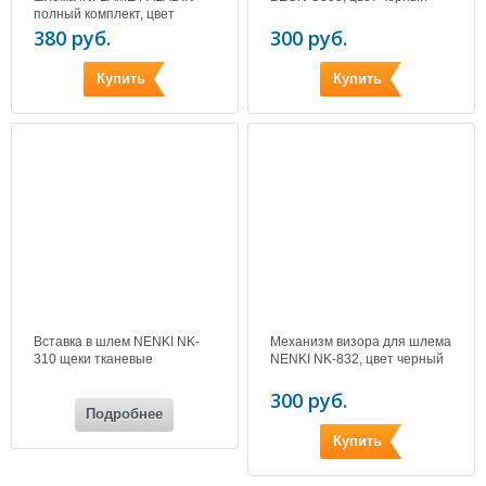
полный комплект, цвет
черный
380 руб.
300 руб.
Купить
Купить
Вставка в шлем NENKI NK-
Механизм визора для шлема
310 щеки тканевые
NENKI NK-832, цвет черный
300 руб.
Подробнее
Купить