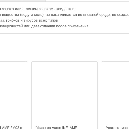
 запаха или с легким запахом оксидантов
вещества (воду и соль), не накапливается во внешней среде, не создае
й, грибков и вирусов всех типов
поверхностей или дезактивации после применения
FLAME FM03 с
Упаковка масок INFLAME
Упаковка мас