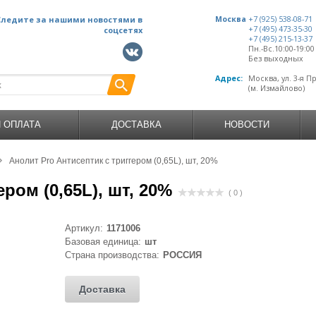
Следите за нашими новостями в
Москва
+7 (925) 538-08-71
+7 (495) 473-35-30
соцсетях
+7 (495) 215-13-37
Пн.-Вс.10:00-19:0
Без выходных
Адрес:
Москва, ул. 3-я П
(м. Измайлово)
И ОПЛАТА
ДОСТАВКА
НОВОСТИ
Анолит Pro Антисептик с триггером (0,65L), шт, 20%
ром (0,65L), шт, 20%
( 0 )
Артикул:
1171006
Базовая единица:
шт
Страна производства:
РОССИЯ
Доставка