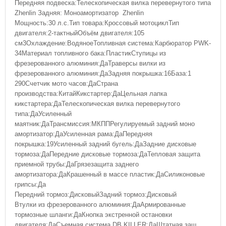
Передняя подвеска:Телескопическая вилка перевернутого типа
Zhenlin Задняя: Моноамортизатор Zhenlin
Мощность:30 л.с.Тип товара:Кроссовый мотоциклТип
двигателя:2-тактныйОбъём двигателя:105
см3Охлаждение:ВодяноеТопливная система:Карбюратор PWK-
34Материал топливного бака:ПластикСтупицы из
фрезерованного алюминия:ДаТраверсы вилки из
фрезерованного алюминия:ДаЗадняя покрышка:16База:1
290Счетчик мото часов:ДаСтрана
производства:КитайКикстартер:ДаЦельная лапка
кикстартера:ДаТелескопическая вилка перевернутого
типа:ДаУсиленный
маятник:ДаТрансмиссия:МКППРегулируемый задний моно
амортизатор:ДаУсиленная рама:ДаПередняя
покрышка:19Усиленный задний бугель:ДаЗадние дисковые
тормоза:ДаПередние дисковые тормоза:ДаТепловая защита
приемной трубы:ДаГрязезащита заднего
амортизатора:ДаКрашенный в массе пластик:ДаСиликоновые
грипсы:Да
Передний тормоз:ДисковыйЗадний тормоз:Дисковый
Втулки из фрезерованного алюминия:ДаАрмированные
тормозные шланги:ДаКнопка экстренной остановки
двигателя:ДаСъемная система DB KILLER:ДаШтатная защ