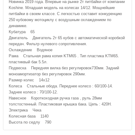
Новинка 2019 года. Впервые на рынке 2т питбайки от компании
Koshine. Младшая модель на колесах 14/12. Мощнейшие
питбайки в своем классе. С легкостью составит конкуренцию
250 кубовому мотоциклу с воздушным охлаждением по
динамике.
Кубатура 65
Двигатель Двигатель 2т 65 кубов с автоматической коробкой
передач. Фильтр нулевого сопротивления.
Охлаждение Водяное
Рама Стальная рама копия KTM65 . Тип пластика KTM65.
пластиквый бак 5.5л.
Подвеска Передняя вилка без регулировок730мм. Задний
моноамортизатор без регулировок 290мм.
Размер колес 14х12
Колеса Стальные обода. Переднее колесо : 60/100-14.
Заднее колесо : 70/100-12.
Навесное Короткоходная ручка газа , руль 28мм
толстостенный. Пластиковая крышка бака. Цепь : 420H.
Электрика Чека
Колесная база 1140
Высота по седлу 790