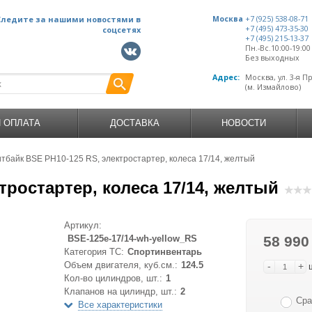
Следите за нашими новостями в
Москва
+7 (925) 538-08-71
+7 (495) 473-35-30
соцсетях
+7 (495) 215-13-37
Пн.-Вс.10:00-19:0
Без выходных
Адрес:
Москва, ул. 3-я П
(м. Измайлово)
И ОПЛАТА
ДОСТАВКА
НОВОСТИ
тбайк BSE PH10-125 RS, электростартер, колеса 17/14, желтый
тростартер, колеса 17/14, желтый
Артикул:
BSE-125e-17/14-wh-yellow_RS
58 990
Категория ТС:
Спортинвентарь
Объем двигателя, куб.см.:
124.5
-
+
Кол-во цилиндров, шт.:
1
Клапанов на цилиндр, шт.:
2
Сра
Все характеристики