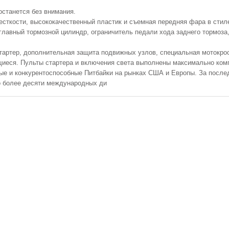
останется без внимания.
сткости, высококачественный пластик и съемная передняя фара в сти
главный тормозной цилиндр, ограничитель педали хода заднего тормоз
кикстартер, дополнительная защита подвижных узлов, специальная моток
щиеся. Пульты стартера и включения света выполнены максимально ком
е и конкурентоспособные Питбайки на рынках США и Европы. За после
то более десяти международных ди