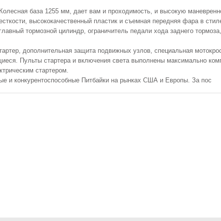
лесная база 1255 мм, дает вам и проходимость, и высокую маневренно
сткости, высококачественный пластик и съемная передняя фара в сти
главный тормозной цилиндр, ограничитель педали хода заднего тормоз
кикстартер, дополнительная защита подвижных узлов, специальная моток
щиеся. Пульты стартера и включения света выполнены максимально ком
ктрическим стартером.
е и конкурентоспособные Питбайки на рынках США и Европы. За пос