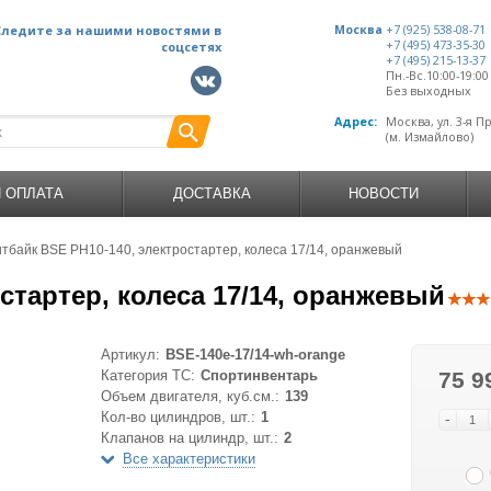
Следите за нашими новостями в
Москва
+7 (925) 538-08-71
+7 (495) 473-35-30
соцсетях
+7 (495) 215-13-37
Пн.-Вс.10:00-19:0
Без выходных
Адрес:
Москва, ул. 3-я П
(м. Измайлово)
И ОПЛАТА
ДОСТАВКА
НОВОСТИ
тбайк BSE PH10-140, электростартер, колеса 17/14, оранжевый
стартер, колеса 17/14, оранжевый
Артикул:
BSE-140e-17/14-wh-orange
Категория ТС:
Спортинвентарь
75 9
Объем двигателя, куб.см.:
139
Кол-во цилиндров, шт.:
1
-
Клапанов на цилиндр, шт.:
2
Все характеристики