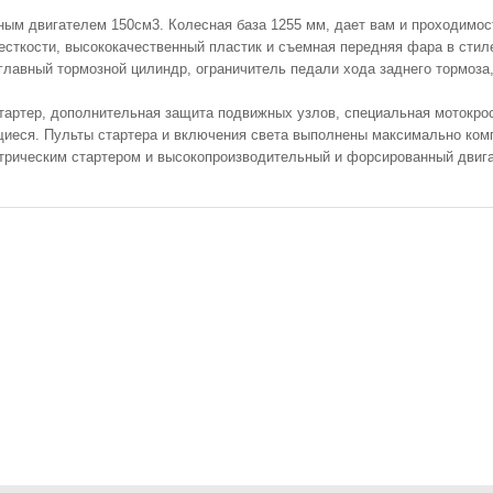
м двигателем 150см3. Колесная база 1255 мм, дает вам и проходимост
сткости, высококачественный пластик и съемная передняя фара в сти
главный тормозной цилиндр, ограничитель педали хода заднего тормоз
кикстартер, дополнительная защита подвижных узлов, специальная моток
щиеся. Пульты стартера и включения света выполнены максимально ком
ктрическим стартером и высокопроизводительный и форсированный двиг