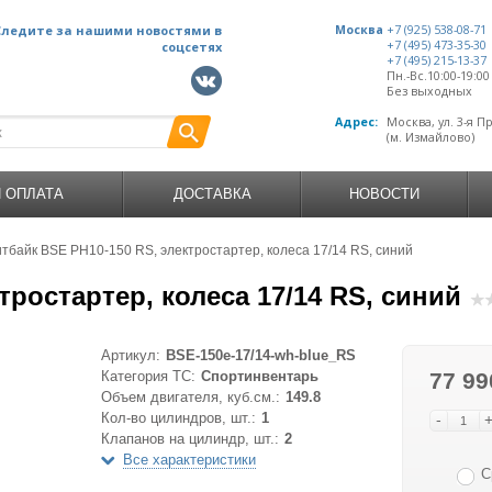
Следите за нашими новостями в
Москва
+7 (925) 538-08-71
+7 (495) 473-35-30
соцсетях
+7 (495) 215-13-37
Пн.-Вс.10:00-19:0
Без выходных
Адрес:
Москва, ул. 3-я П
(м. Измайлово)
И ОПЛАТА
ДОСТАВКА
НОВОСТИ
тбайк BSE PH10-150 RS, электростартер, колеса 17/14 RS, синий
тростартер, колеса 17/14 RS, синий
Артикул:
BSE-150e-17/14-wh-blue_RS
Категория ТС:
Спортинвентарь
77 99
Объем двигателя, куб.см.:
149.8
Кол-во цилиндров, шт.:
1
-
Клапанов на цилиндр, шт.:
2
Все характеристики
С