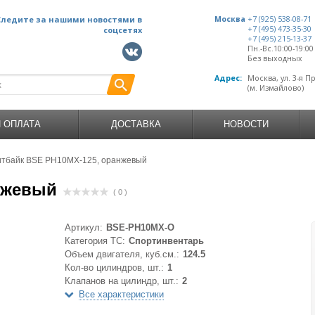
Следите за нашими новостями в
Москва
+7 (925) 538-08-71
+7 (495) 473-35-30
соцсетях
+7 (495) 215-13-37
Пн.-Вс.10:00-19:0
Без выходных
Адрес:
Москва, ул. 3-я П
(м. Измайлово)
И ОПЛАТА
ДОСТАВКА
НОВОСТИ
тбайк BSE PH10MX-125, оранжевый
нжевый
( 0 )
Артикул:
BSE-PH10MX-O
Категория ТС:
Спортинвентарь
Объем двигателя, куб.см.:
124.5
Кол-во цилиндров, шт.:
1
Клапанов на цилиндр, шт.:
2
Все характеристики