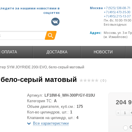
Следите за нашими новостями в
Москва
+7 (925) 538-08-71
+7 (495) 473-35-30
соцсетях
+7 (495) 215-13-37
Пн.-Вс.10:00-19:0
Без выходных
Адрес:
Москва, ул. 3-я П
(м. Измайлово)
И ОПЛАТА
ДОСТАВКА
НОВОСТИ
тер SYM JOYRIDE 200i EVO, бело-серый матовый
, бело-серый матовый
( 0 )
Артикул:
LF18W-6_WH-300P/GY-010U
Категория ТС:
A
204 9
Объем двигателя, куб.см.:
175
Кол-во цилиндров, шт.:
1
-
Клапанов на цилиндр, шт.:
4
Все характеристики
С