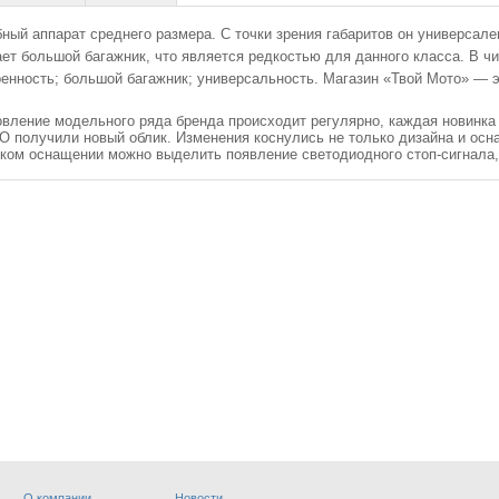
ный аппарат среднего размера. С точки зрения габаритов он универсале
чает большой багажник, что является редкостью для данного класса. В
ренность; большой багажник; универсальность. Магазин «Твой Мото» — 
новление модельного ряда бренда происходит регулярно, каждая новинк
O получили новый облик. Изменения коснулись не только дизайна и осн
ском оснащении можно выделить появление светодиодного стоп-сигнала,
О компании
Новости