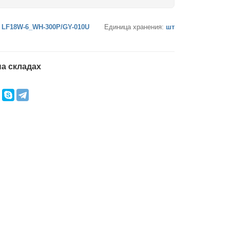
:
LF18W-6_WH-300P/GY-010U
Единица хранения:
шт
а складах