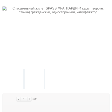
-
+
шт