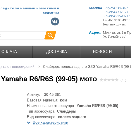
Следите за нашими новостями в
Москва
+7 (925) 538-08-71
+7 (495) 473-35-30
соцсетях
+7 (495) 215-13-37
Пн.-Вс.10:00-19:0
Без выходных
Адрес:
Москва, ул. 3-я П
(м. Измайлово)
И ОПЛАТА
ДОСТАВКА
НОВОСТИ
ита от повреждений
Слайдеры колеса заднего GSG Yamaha R6/R6S (99-
Yamaha R6/R6S (99-05) мото
( 0 )
Артикул:
30-45-361
Базовая единица:
ком
Наименование аксессуара:
Yamaha R6/R6S (99-05)
Тип аксессуара:
Слайдеры
Вид аксессуара:
колеса заднего
Все характеристики