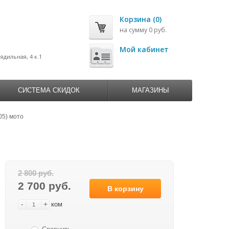
Корзина (0)
на сумму 0 руб.
0
Мой кабинет
рядильная, 4 к.1
СИСТЕМА СКИДОК
МАГАЗИНЫ
05) мото
2 800 руб.
2 700 руб.
В корзину
-
+
ком