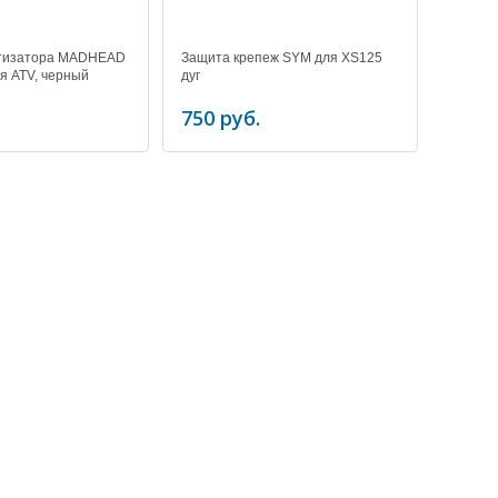
тизатора MADHEAD
Защита крепеж SYM для XS125
я ATV, черный
дуг
750 руб.