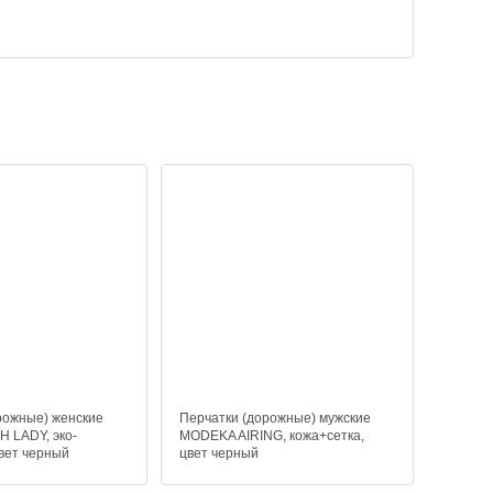
рожные) женские
Перчатки (дорожные) мужские
 LADY, эко-
MODEKA AIRING, кожа+сетка,
цвет черный
цвет черный