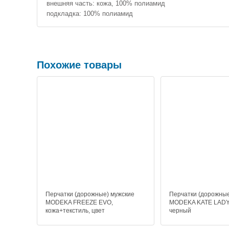
внешняя часть: кожа, 100% полиамид
подкладка: 100% полиамид
Похожие товары
Перчатки (дорожные) мужские
Перчатки (дорожные
MODEKA FREEZE EVO,
MODEKA KATE LADY,
кожа+текстиль, цвет
черный
черный+неон