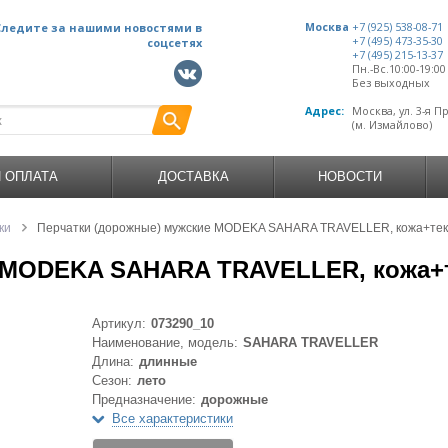
Следите за нашими новостями в
Москва
+7 (925) 538-08-71
+7 (495) 473-35-30
соцсетях
+7 (495) 215-13-37
Пн.-Вс.10:00-19:0
Без выходных
Адрес:
Москва, ул. 3-я П
(м. Измайлово)
И ОПЛАТА
ДОСТАВКА
НОВОСТИ
ки
Перчатки (дорожные) мужские MODEKA SAHARA TRAVELLER, кожа+текс
 MODEKA SAHARA TRAVELLER, кожа+т
Артикул:
073290_10
Наименование, модель:
SAHARA TRAVELLER
Длина:
длинные
Сезон:
лето
Предназначение:
дорожные
Все характеристики