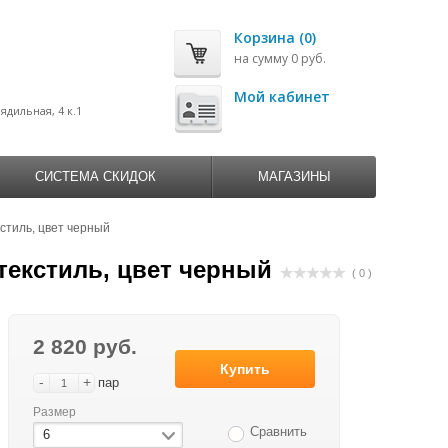
Корзина (0)
на сумму 0 руб.
0
Мой кабинет
рядильная, 4 к.1
СИСТЕМА СКИДОК
МАГАЗИНЫ
тиль, цвет черный
екстиль, цвет черный
( 0 )
2 820 руб.
Купить
-
+
пар
Размер
Сравнить
6