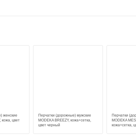
) женские
Перчатки (дорожные) мужские
Перчатки (до
 кожа, цвет
MODEKA BREEZY, кожа+сетка,
MODEKA MESH
цвет черный
кожа+сетка, 