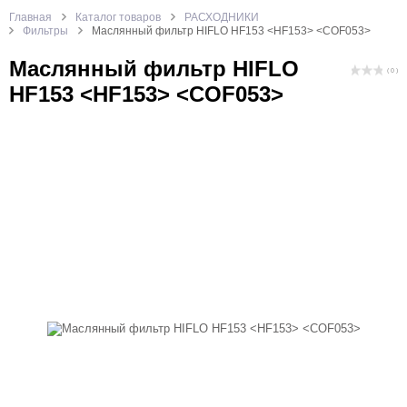
Главная
Каталог товаров
РАСХОДНИКИ
Фильтры
Маслянный фильтр HIFLO HF153 <HF153> <COF053>
Маслянный фильтр HIFLO
( 0 )
HF153 <HF153> <COF053>