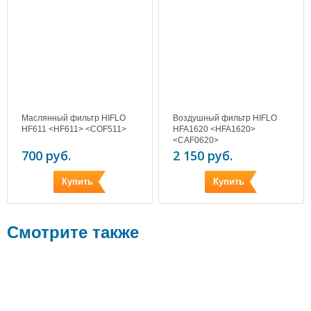
Маслянный фильтр HIFLO
Воздушный фильтр HIFLO
HF611 <HF611> <COF511>
HFA1620 <HFA1620>
<CAF0620>
700 руб.
2 150 руб.
Купить
Купить
Смотрите также